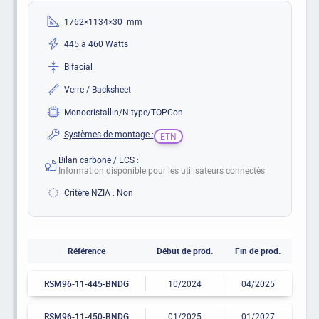
1762×1134×30 mm
445 à 460 Watts
Bifacial
Verre / Backsheet
Monocristallin/N-type/TOPCon
Systèmes de montage :
ETN
Bilan carbone / ECS :
Information disponible pour les utilisateurs connectés
Critère NZIA : Non
Référence
Début de prod.
Fin de prod.
RSM96-11-445-BNDG
10/2024
04/2025
RSM96-11-450-BNDG
01/2025
01/2027