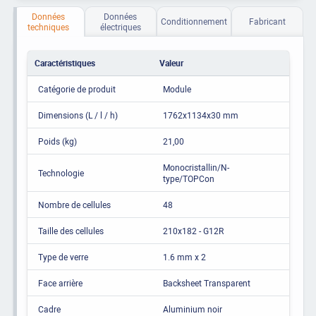
Données
Données
Conditionnement
Fabricant
techniques
électriques
Caractéristiques
Valeur
Catégorie de produit
Module
Dimensions (L / l / h)
1762x1134x30 mm
Poids (kg)
21,00
Monocristallin/N-
Technologie
type/TOPCon
Nombre de cellules
48
Taille des cellules
210x182 - G12R
Type de verre
1.6 mm x 2
Face arrière
Backsheet Transparent
Cadre
Aluminium noir