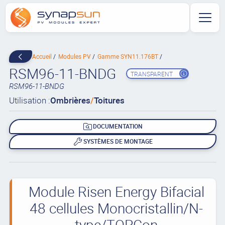
Accueil
Modules PV
Gamme SYN11.176BT
RSM96-11-BNDG
TRANSPARENT
RSM96-11-BNDG
Utilisation :
Ombrières
/
Toitures
DOCUMENTATION
SYSTÈMES DE MONTAGE
Module Risen Energy Bifacial
48 cellules Monocristallin/N-
type/TOPCon