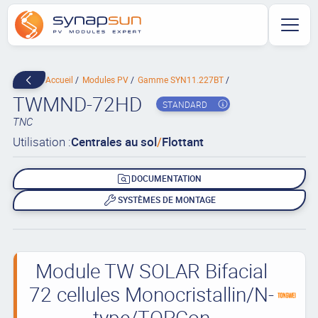
Accueil
Modules PV
Gamme SYN11.227BT
TWMND-72HD
STANDARD
TNC
Utilisation :
Centrales au sol
/
Flottant
DOCUMENTATION
SYSTÈMES DE MONTAGE
Module TW SOLAR Bifacial
72 cellules Monocristallin/N-
type/TOPCon