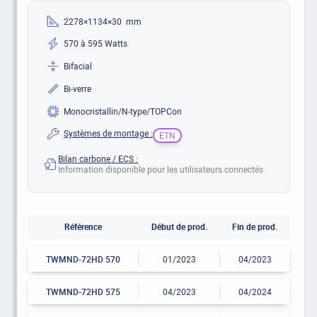
2278×1134×30 mm
570 à 595 Watts
Bifacial
Bi-verre
Monocristallin/N-type/TOPCon
Systèmes de montage :
ETN
Bilan carbone / ECS :
Information disponible pour les utilisateurs connectés
Référence
Début de prod.
Fin de prod.
TWMND-72HD 570
01/2023
04/2023
TWMND-72HD 575
04/2023
04/2024