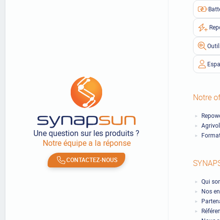
Batt
Rep
Outi
Espa
Notre of
Repowe
Agrivo
Une question sur les produits ?
Format
Notre équipe a la réponse
CONTACTEZ-NOUS
SYNAP
Qui so
Nos en
Partena
Référe