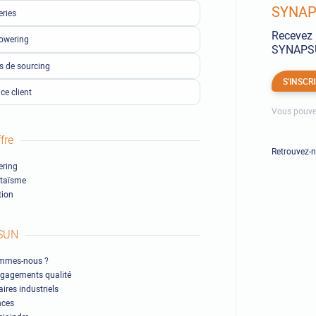
SYNAPS
eries
Recevez 
owering
SYNAPSUN
ls de sourcing
S'INSCR
ce client
Vous pouve
fre
Retrouvez-
ring
ltaïsme
ion
SUN
mmes-nous ?
gagements qualité
ires industriels
nces