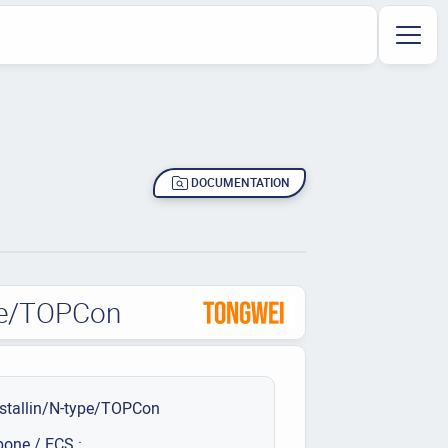
DOCUMENTATION
ype/TOPCon
stallin/N-type/TOPCon
bone / ECS :