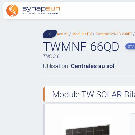
Accueil
Modules PV
Gamme SYN13.238BT
TWMNF-66QD
ST
TNC 3.0
Utilisation :
Centrales au sol
Module TW SOLAR Bifac