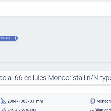
ANDARD
ial 66 cellules Monocristallin/N-t
2384×1303×33 mm
Monocri
Bilan car
745 à 755 Watts