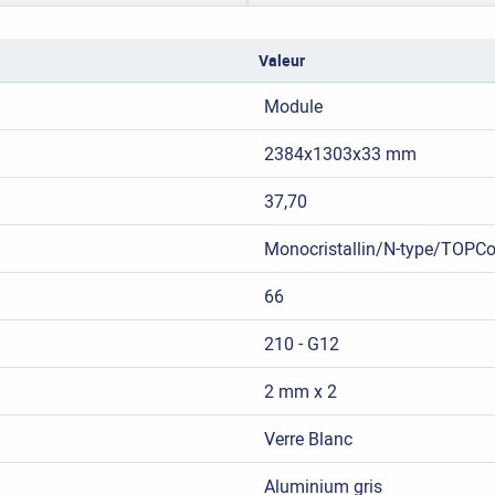
Valeur
Module
2384x1303x33 mm
37,70
Monocristallin/N-type/TOPC
66
210 - G12
2 mm x 2
Verre Blanc
Aluminium gris